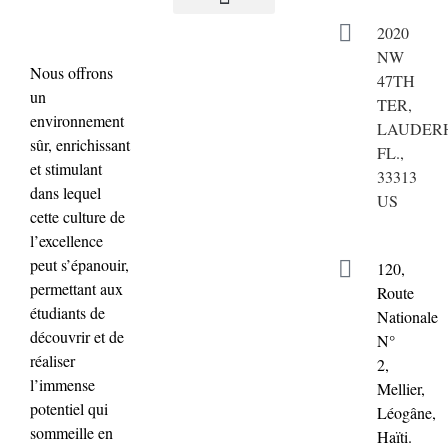
2020
NW
Nous offrons
47TH
un
TER,
environnement
LAUDERH
sûr, enrichissant
FL.,
et stimulant
33313
dans lequel
US
cette culture de
l’excellence
peut s’épanouir,
120,
permettant aux
Route
étudiants de
Nationale
découvrir et de
N°
réaliser
2,
l’immense
Mellier,
potentiel qui
Léogâne,
sommeille en
Haïti.